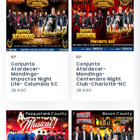
RP
RP
Conjunto
Conjunto
Atardecer-
Atardecer-
Mandingo-
Mandingo-
Impactos Night
Centenario Night
Life- Columbia SC
Club-Charlotte-NC
28 AGO
28 AGO
Pasquotank County
Bacon County