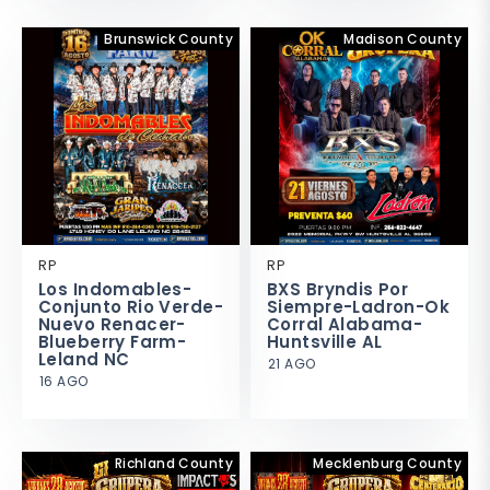
Brunswick County
Madison County
RP
RP
Los Indomables-
BXS Bryndis Por
Conjunto Rio Verde-
Siempre-Ladron-Ok
Nuevo Renacer-
Corral Alabama-
Blueberry Farm-
Huntsville AL
Leland NC
21 AGO
16 AGO
Richland County
Mecklenburg County