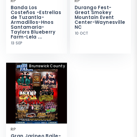
RP
RP
Banda Los
Durango Fest-
Costeños -Estrellas
Great Smokey
de Tuzantla-
Mountain Event
Armadillos-Hnos
Center-Waynesville
Santamaria-
NC
Taylors Blueberry
10 OCT
Farm-Lela ...
13 SEP
Brunswick County
RP
Gran Jaripeo Baile-