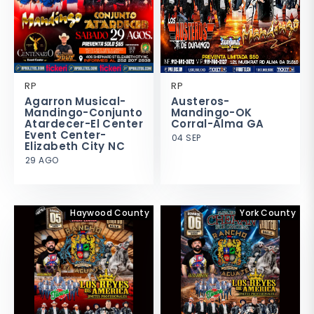
RP
RP
Agarron Musical-
Austeros-
Mandingo-Conjunto
Mandingo-OK
Atardecer-El Center
Corral-Alma GA
Event Center-
04 SEP
Elizabeth City NC
29 AGO
Haywood County
York County