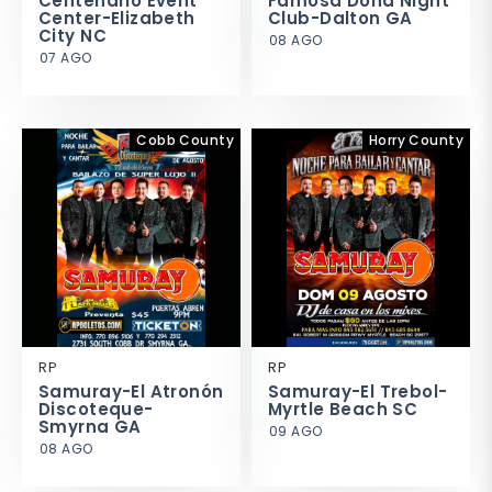
Centenario Event
Famosa Doña Night
Center-Elizabeth
Club-Dalton GA
City NC
08 AGO
07 AGO
Cobb County
Horry County
RP
RP
Samuray-El Atronón
Samuray-El Trebol-
Discoteque-
Myrtle Beach SC
Smyrna GA
09 AGO
08 AGO