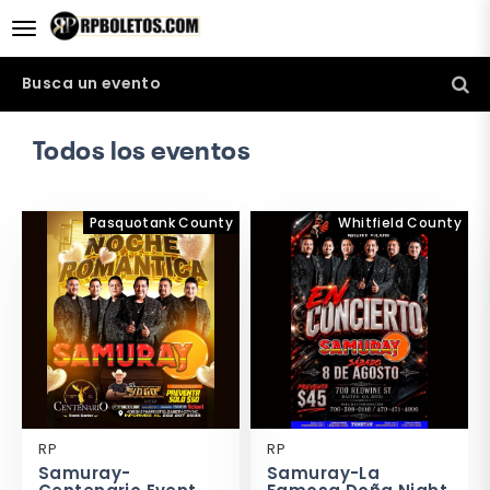
desplegar navegación
Busca un evento
Todos los eventos
Pasquotank County
Whitfield County
RP
RP
Samuray-
Samuray-La